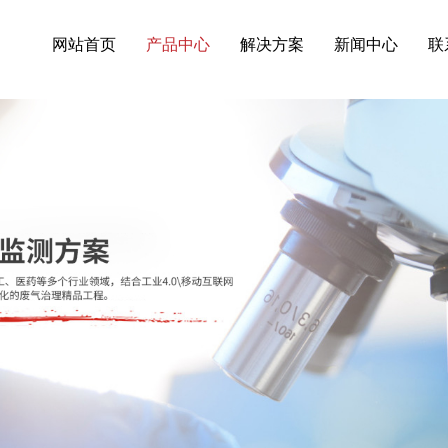
界VOC在线监测系统,VOC在线监测系统(PID)等相关信息发布和资讯展示
网站首页
产品中心
解决方案
新闻中心
联