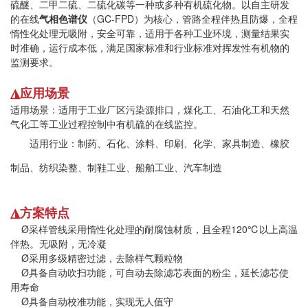
硫醚、二甲二硫、二硫化碳等一种或多种有机硫化物。以自主研发
的在线
气相色谱仪
（GC-FPD）为核心，管路全程伴热且防爆，全程
惰性化处理无吸附，安全可靠，适用于各种工业环境，测量结果实
时准确，运行成本低，满足国家标准和行业标准对挥发性有机物的
监测要求。
◮应用场景
适用场景：适用于工业厂区污染源排口，煤化工、石油化工和天然
气化工等工业过程控制中有机硫的在线监控。
适用行业：制药、石化、涂料、印刷、化学、家具制造、橡胶
制品、纺织染整、制鞋工业、船舶工业、汽车制造
◮方案特点
Ø采样管线采用惰性化处理的耐腐蚀材质，且全程120℃以上高温
伴热。无吸附，无冷凝
Ø采用多级精密过滤，去除样气颗粒物
Ø具备自动吹扫功能，可自动去除滤芯表面的粉尘，延长滤芯使
用寿命
Ø具备自动校准功能，实现无人值守