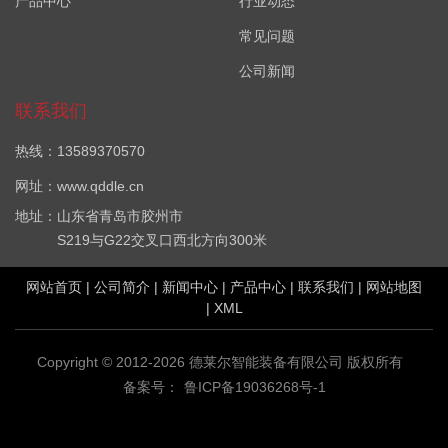
产品中心
行业动态
常见问题
公司新闻
联系我们
热线：13589370570
网址：www.qddle.cn
地址：山东省青岛市胶州市
S219与G22交叉口西北方向300米
网站首页
|
公司简介
|
新闻中心
|
产品中心
|
联系我们
|
网站地图
|
XML
Copyright © 2012-2026 德莱尔智能装备有限公司 版权所有
备案号：
鲁ICP备19036268号-1
VOC在线监测设备哪家好？厂界VOC在线监测系统报价是多少？
VOC在线监测系统(PID)质量怎么样？青岛德莱尔智能装备有限公司