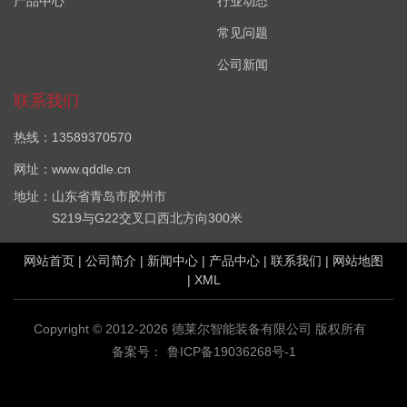
产品中心
行业动态
常见问题
公司新闻
联系我们
热线：13589370570
网址：www.qddle.cn
地址：山东省青岛市胶州市
S219与G22交叉口西北方向300米
网站首页
|
公司简介
|
新闻中心
|
产品中心
|
联系我们
|
网站地图
|
XML
Copyright © 2012-2026 德莱尔智能装备有限公司 版权所有
备案号：
鲁ICP备19036268号-1
VOC在线监测设备哪家好？厂界VOC在线监测系统报价是多少？
VOC在线监测系统(PID)质量怎么样？青岛德莱尔智能装备有限公司