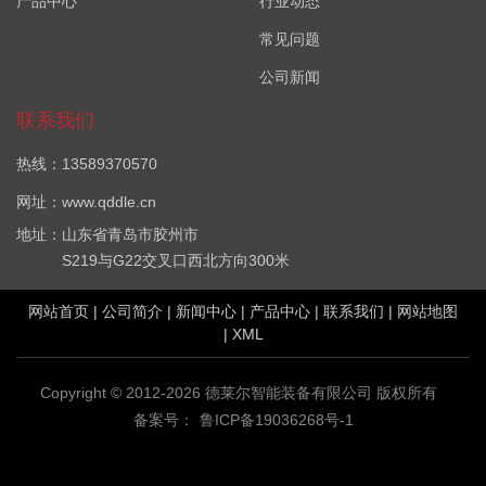
产品中心
行业动态
常见问题
公司新闻
联系我们
热线：13589370570
网址：www.qddle.cn
地址：山东省青岛市胶州市
S219与G22交叉口西北方向300米
网站首页
|
公司简介
|
新闻中心
|
产品中心
|
联系我们
|
网站地图
|
XML
Copyright © 2012-2026 德莱尔智能装备有限公司 版权所有
备案号：
鲁ICP备19036268号-1
VOC在线监测设备哪家好？厂界VOC在线监测系统报价是多少？
VOC在线监测系统(PID)质量怎么样？青岛德莱尔智能装备有限公司