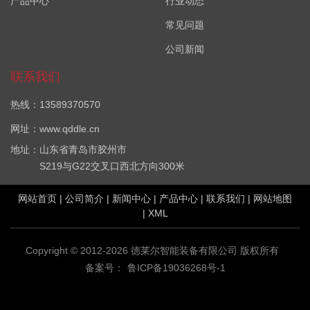
产品中心
行业动态
常见问题
公司新闻
联系我们
热线：13589370570
网址：www.qddle.cn
地址：山东省青岛市胶州市
S219与G22交叉口西北方向300米
网站首页
|
公司简介
|
新闻中心
|
产品中心
|
联系我们
|
网站地图
|
XML
Copyright © 2012-2026 德莱尔智能装备有限公司 版权所有
备案号：
鲁ICP备19036268号-1
VOC在线监测设备哪家好？厂界VOC在线监测系统报价是多少？
VOC在线监测系统(PID)质量怎么样？青岛德莱尔智能装备有限公司