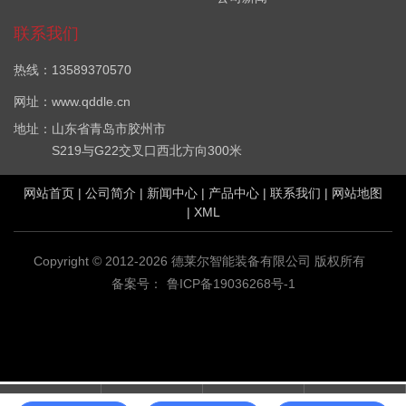
联系我们
热线：13589370570
网址：www.qddle.cn
地址：山东省青岛市胶州市
S219与G22交叉口西北方向300米
网站首页
|
公司简介
|
新闻中心
|
产品中心
|
联系我们
|
网站地图
|
XML
Copyright © 2012-2026 德莱尔智能装备有限公司 版权所有
备案号：
鲁ICP备19036268号-1
VOC在线监测设备哪家好？厂界VOC在线监测系统报价是多少？
VOC在线监测系统(PID)质量怎么样？青岛德莱尔智能装备有限公司
专业承接VOC在线监测设备,电话:18906393979