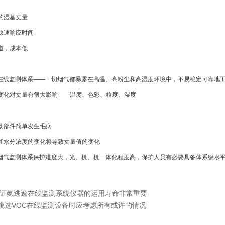
送的湿基丈量
，快速响应时间
管道，成本低
烟气在线监测体系——一切烟气都暴露在高温、高粉尘和高湿度环境中，不易稳定可靠地
的变化对丈量有很大影响——温度、色彩、粒度、湿度
运动部件简单发生毛病
雾和水分浓度的变化将导致丈量值的变化
在线烟气监测体系保护难度大，光、机、机一体化程度高，保护人员有必要具备体系级水
证氨逃逸在线监测系统仪器的运用寿命非常重要
挑选VOC在线监测设备时应考虑所有或许的情况