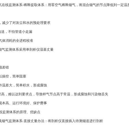
S烟气在线监测体系-稀释提取体系：用零空气稀释烟气，将混合烟气的节点降低到一定
小，减少了对灰尘和水的预处理要求
输送，不怕管道小走漏
范气体消耗的全进程校准
在线烟气监测体系采用单剖析仪湿基丈量
额差错
难以操控，简单阻塞
内外温差大，简单积水，形成腐蚀
求高，难以达到要求点，导致样气节点高于常温，形成腐蚀和污染物丢失
、成本高、运行环境好、保护费事
在线监测体系的原理、优缺点
S在线烟气监测体系-直接丈量办法：将剖析仪直接插入待测烟道进行剖析