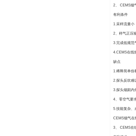
2、 CEM
有利条件
1.采样流量
2、样气正压
3.完成低规
4.CEMS
缺点
1.稀释简单份
2.探头反吹
3.探头烟囱
4、零空气要
5.技能复杂
CEMS烟气
3、 CEM