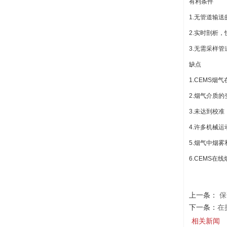
有利条件
1.无管道输
2.实时剖析
3.无需采样
缺点
1.CEMS
2.烟气介质
3.未达到校准
4.许多机械
5.烟气中烟
6.CEMS
上一条：
保
下一条：
在
相关新闻