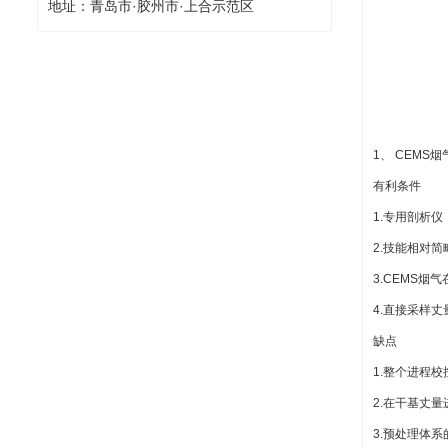
地址：青岛市·胶州市·上合示范区
1、 CEM
有利条件
1.专用剖析
2.技能相对
3.CEMS
4.直接采样
缺点
1.整个进程
2.在干基丈
3.预处理体