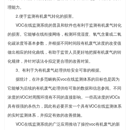
理能力。
2.便于监测有机废气转化的损害。
VOC在线监测系统的普及和软件也有利于监测有机废气转化
的损害。它能够在线衔接网络，检测环境湿度、氧气含量或二氧
化碳浓度等基本参数，并根据不同时间段有机废气浓度的改变值
做出相应的转化曲线，有助于监管人员更好地把握有机废气的转
化规律，并针对该法令拟定更合理的改善对策。
3、有利于为有机废气处理供给安全可靠的根据。
据统计，在许多范畴购买voc在线监测体系的目标也是因为
它能够为后续的有机废气处理供给可靠的数据和信息参阅。不同
浓度的VOC对周围环境有不同的直接影响。一些高浓度的VOCs
具有很强的杀伤力，因此有必要开发一个具有VOC在线监测体系
的实时监测体系，并拟定有效的改善措施。
VOC在线监测系统的广泛应用推动了操控voc有机废气的新