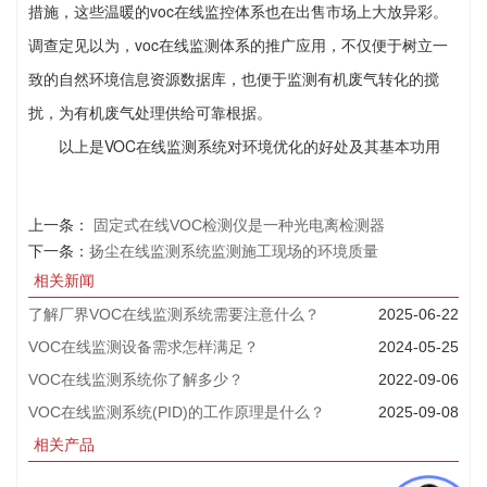
措施，这些温暖的voc在线监控体系也在出售市场上大放异彩。
调查定见以为，voc在线监测体系的推广应用，不仅便于树立一
致的自然环境信息资源数据库，也便于监测有机废气转化的搅
扰，为有机废气处理供给可靠根据。
以上是VOC在线监测系统对环境优化的好处及其基本功用
上一条：
固定式在线VOC检测仪是一种光电离检测器
下一条：
扬尘在线监测系统监测施工现场的环境质量
相关新闻
了解厂界VOC在线监测系统需要注意什么？
2025-06-22
VOC在线监测设备需求怎样满足？
2024-05-25
VOC在线监测系统你了解多少？
2022-09-06
VOC在线监测系统(PID)的工作原理是什么？
2025-09-08
相关产品