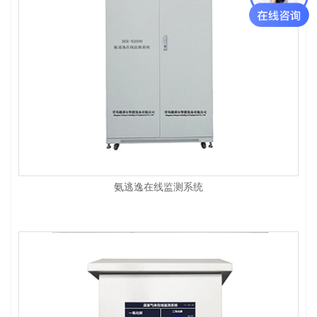
氨逃逸在线监测系统