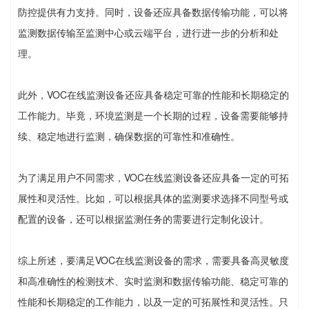
防控提供有力支持。同时，设备还应具备数据传输功能，可以将
监测数据传输至监测中心或云端平台，进行进一步的分析和处
理。
此外，VOC在线监测设备还应具备稳定可靠的性能和长期稳定的
工作能力。毕竟，环境监测是一个长期的过程，设备需要能够持
续、稳定地进行监测，确保数据的可靠性和准确性。
为了满足用户不同需求，VOC在线监测设备还应具备一定的可拓
展性和灵活性。比如，可以根据具体的监测要求选择不同型号或
配置的设备，还可以根据监测任务的需要进行定制化设计。
综上所述，要满足VOC在线监测设备的需求，需要具备高灵敏度
和高准确性的检测技术、实时监测和数据传输功能、稳定可靠的
性能和长期稳定的工作能力，以及一定的可拓展性和灵活性。只