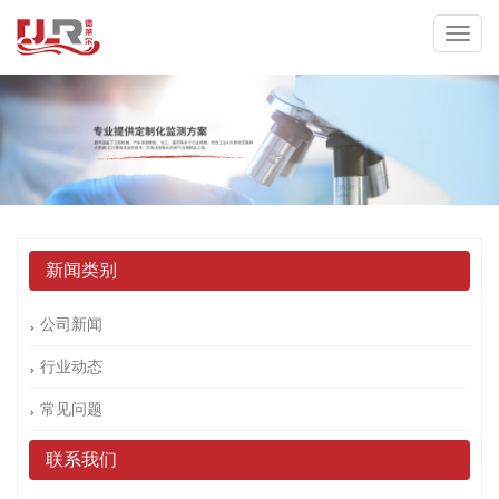
新闻类别
公司新闻
行业动态
常见问题
联系我们