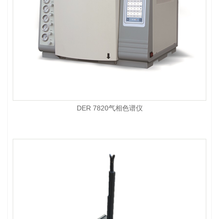
DER 7820气相色谱仪