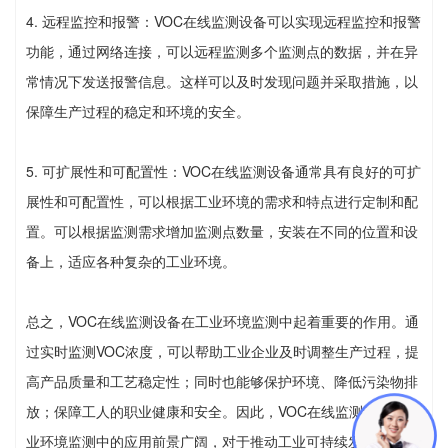
4. 远程监控和报警：VOC在线监测设备可以实现远程监控和报警
功能，通过网络连接，可以远程监测多个监测点的数据，并在异
常情况下发送报警信息。这样可以及时发现问题并采取措施，以
保障生产过程的稳定和环境的安全。
5. 可扩展性和可配置性：VOC在线监测设备通常具有良好的可扩
展性和可配置性，可以根据工业环境的需求和特点进行定制和配
置。可以根据监测需求增加监测点数量，安装在不同的位置和设
备上，适应各种复杂的工业环境。
总之，VOC在线监测设备在工业环境监测中起着重要的作用。通
过实时监测VOC浓度，可以帮助工业企业及时调整生产过程，提
高产品质量和工艺稳定性；同时也能够保护环境、降低污染物排
放；保障工人的职业健康和安全。因此，VOC在线监测设备在工
业环境监测中的应用前景广阔，对于推动工业可持续发展和环境