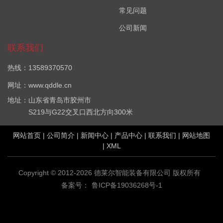
常见问题
公司新闻
联系我们
热线：13589370570
网址：www.qddle.cn
地址：山东省青岛市胶州市
S219与G22交叉口西北方向300米
网站首页
|
公司简介
|
新闻中心
|
产品中心
|
联系我们
|
网站地图
|
XML
Copyright © 2012-2026 德莱尔智能装备有限公司 版权所有
备案号：
鲁ICP备19036268号-1
VOC在线监测设备哪家好？厂界VOC在线监测系统报价是多少？
VOC在线监测系统(PID)质量怎么样？青岛德莱尔智能装备有限公司
专业承接VOC在线监测设备,电话:18906393979