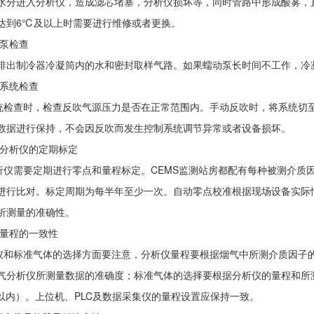
水分进入分析仪，造成滤芯堵塞，分析仪损坏等，同时管路中形成酸雾，
达到6℃及以上时需要进行维修或者更换。
泵检查
排出制冷器冷凝筒内的水和密封取样气路。如果蠕动泵长时间不工作，冷
系统检查
查时，检查反吹气源压力是否在正常范围内。手动反吹时，将系统切至维
数据进行保持，不会因反吹而发生控制系统调节异常或者设备损坏。
分析仪的定期标定
需要定期进行零点和量程标定。CEMS监测站房都配有每种被测介质因
进行比对。标定周期为每半年至少一次。自动零点校准根据现场设备实际情
析测量的准确性。
量程的一致性
标准气体的选择方面要注意，分析仪量程要根据烟气中所测介质因子的
气分析仪所测量数据的准确度；标准气体的选择要根据分析仪的量程和所
0%以内）。上位机、PLC及数据采集仪的量程设置应保持一致。