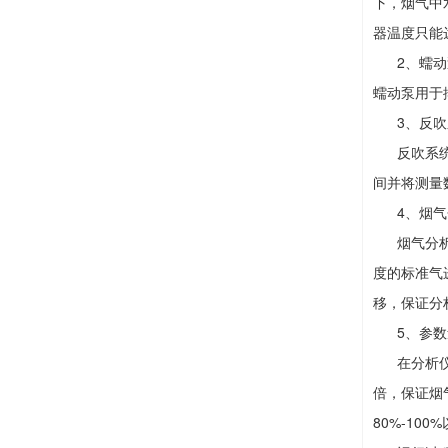
下，烟气中
器温度只能
2、蠕动
蠕动泵用于
3、反吹
反吹系统检
间并将测量
4、烟气
烟气分析仪
度的标准气
移，保证分
5、参数
在分析仪和
倍，保证烟
80%-10