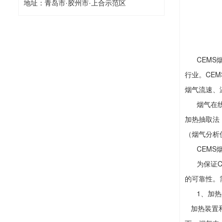
地址：青岛市·胶州市·上合示范区
CEMS烟
行业。CE
烟气流速、
烟气在线监
加热抽取法
（烟气分析
CEMS烟
为保证CE
的可靠性。
1、加热
加热装置和