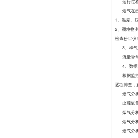
运行过程
烟气在线监
1、温度、
2、颗粒物
检查粉尘仪
3、样气
流量异常一
4、数据
根据监控系
逐项排查，
烟气分析
出现氧量测
烟气分析
烟气分析仪
烟气分析