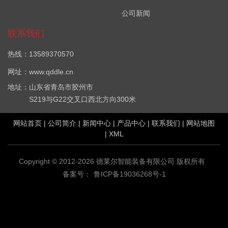
公司新闻
联系我们
热线：13589370570
网址：www.qddle.cn
地址：山东省青岛市胶州市
S219与G22交叉口西北方向300米
网站首页
|
公司简介
|
新闻中心
|
产品中心
|
联系我们
|
网站地图
|
XML
Copyright © 2012-2026 德莱尔智能装备有限公司 版权所有
备案号：
鲁ICP备19036268号-1
VOC在线监测设备哪家好？厂界VOC在线监测系统报价是多少？
VOC在线监测系统(PID)质量怎么样？青岛德莱尔智能装备有限公司
专业承接VOC在线监测设备,电话:18906393979